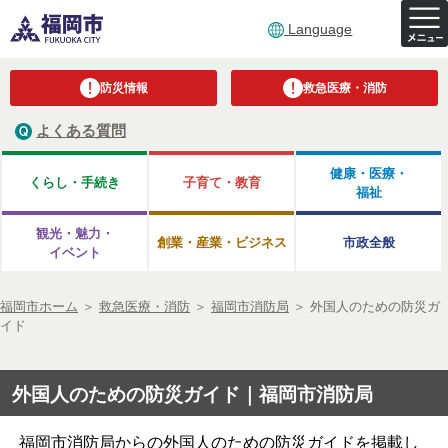
Language
防災情報
救急医療・消防
よくある質問
健康・医療・
くらし・手続き
子育て・教育
福祉
観光・魅力・
創業・産業・ビジネス
市政全般
イベント
福岡市ホーム
＞
救急医療・消防
＞
福岡市消防局
＞
外国人のための防災ガ
イド
外国人のための防災ガイド｜福岡市消防局
福岡市消防局からの外国人のための防災ガイドを掲載し