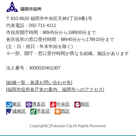
〒810-8620 福岡市中央区天神1丁目8番1号
代表電話：092-711-4111
市役所開庁時間：8時45分から18時00分まで
各区役所の窓口受付時間：8時45分から17時15分まで
(土・日・祝日・年末年始を除く)
※一部、開庁・窓口受付時間が異なる組織、施設があります
法人番号：3000020401307
[
組織一覧・各課お問い合わせ先
]
[
福岡市役所各庁舎の案内、福岡市へのアクセス
]
東区
博多区
中央区
南区
城南区
早良区
西区
Copyright(C)Fukuoka City.All Rights Reserved.