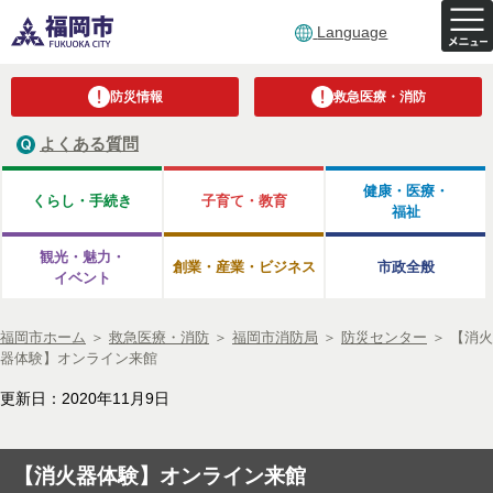
Language
防災情報
救急医療・消防
よくある質問
健康・医療・
くらし・手続き
子育て・教育
福祉
観光・魅力・
創業・産業・ビジネス
市政全般
イベント
福岡市ホーム
＞
救急医療・消防
＞
福岡市消防局
＞
防災センター
＞
【消火
器体験】オンライン来館
更新日：2020年11月9日
【消火器体験】オンライン来館