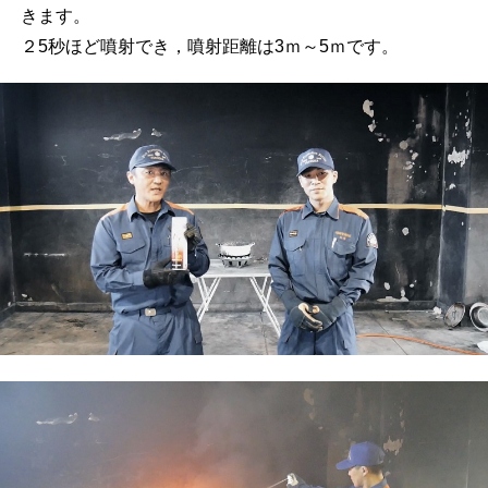
きます。
２5秒ほど噴射でき，噴射距離は3ｍ～5ｍです。