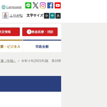
Language
文字サイズ
ふりがな
小
中
大
防災情報
救急医療・消防
産業・ビジネス
市政全般
計書（年報）
＞
令和３年(2021年)版 第19章