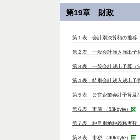
第19章 財政
第１表 会計別決算額の推移 （3
第２表 一般会計歳入歳出予算及
第３表 一般会計歳出予算（決算
第４表 特別会計歳入歳出予算及
第５表 公営企業会計予算及び決算
第６表 市債 （53kbyte）
第７表 税目別納税義務者数 （3
第８表 市税 （40kbyte）