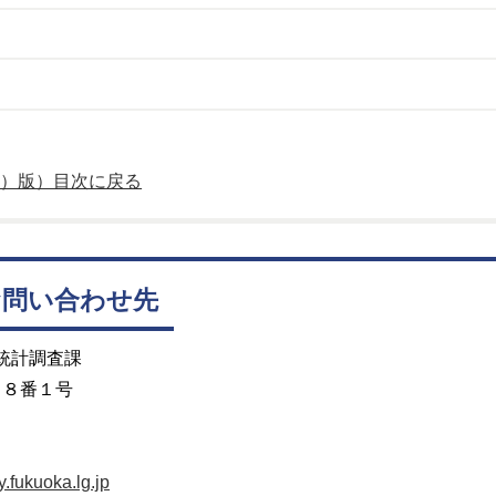
年）版）目次に戻る
お問い合わせ先
 統計調査課
目８番１号
fukuoka.lg.jp