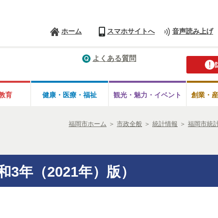
ホーム
スマホサイトへ
音声読み上げ
よくある質問
教育
健康・医療・
福祉
観光・魅力・
イベント
創業・
福岡市ホーム
＞
市政全般
＞
統計情報
＞
福岡市統
3年（2021年）版）