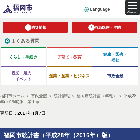
Language
防災情報
救急医療・消防
よくある質問
健康・医療・
くらし・手続き
子育て・教育
福祉
観光・魅力・
創業・産業・ビジネス
市政全般
イベント
福岡市ホーム
＞
市政全般
＞
統計情報
＞
福岡市統計書（年報）
＞
平成28
年(2016年)版 第１章
更新日：2017年4月7日
福岡市統計書（平成28年（2016年）版）