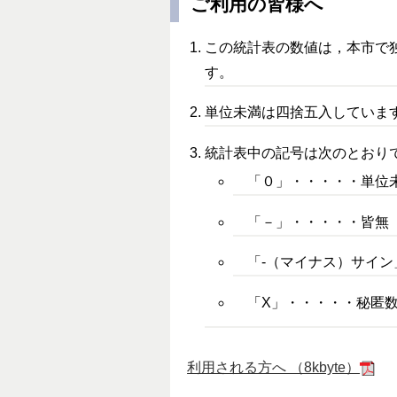
ご利用の皆様へ
この統計表の数値は，本市で
す。
単位未満は四捨五入していま
統計表中の記号は次
「０」・・・・
「－」・・・・
「‐（マイナス）サ
「X」・・・・・秘匿
利用される方へ （8kbyte）