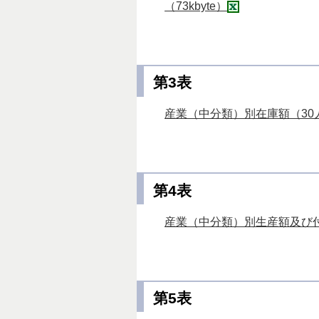
（73kbyte）
第3表
産業（中分類）別在庫額（30人
第4表
産業（中分類）別生産額及び付加
第5表