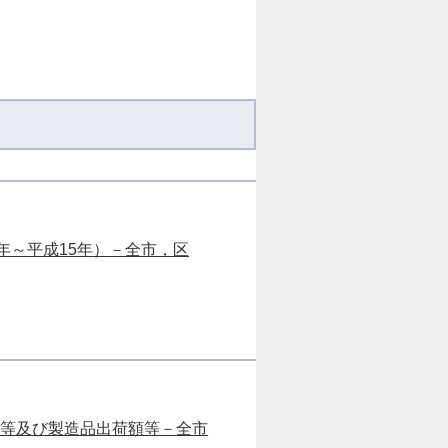
年～平成15年）－全市，区
額等及び製造品出荷額等－全市