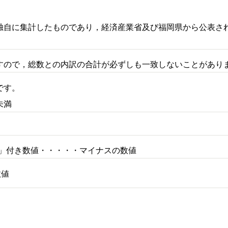
独自に集計したものであり，経済産業省及び福岡県から公表さ
すので，総数との内訳の合計が必ずしも一致しないことがあり
のとおりです。
・単位未満
・皆無
イン」付き数値・・・・・マイナスの数値
数値