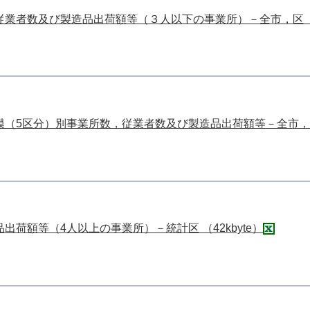
業者数及び製造品出荷額等（３人以下の事業所）－全市，区 （36
（5区分）別事業所数，従業者数及び製造品出荷額等－全市，区 （
荷額等（4人以上の事業所）－統計区 （42kbyte）