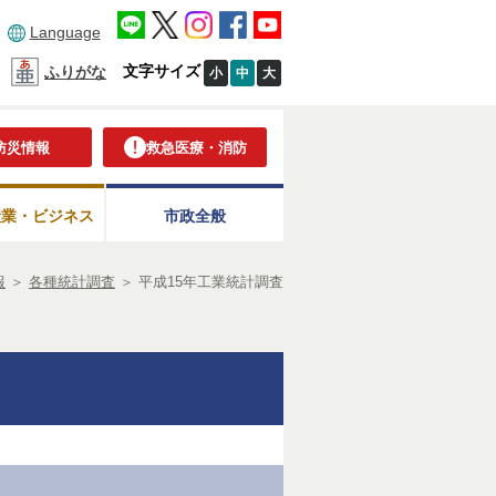
Language
文字サイズ
ふりがな
小
中
大
防災情報
救急医療・消防
産業・ビジネス
市政全般
報
＞
各種統計調査
＞
平成15年工業統計調査