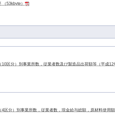
53kbyte）
10区分）別事業所数，従業者数及び製造品出荷額等（平成12
（4区分）別事業所数，従業者数，現金給与総額，原材料使用