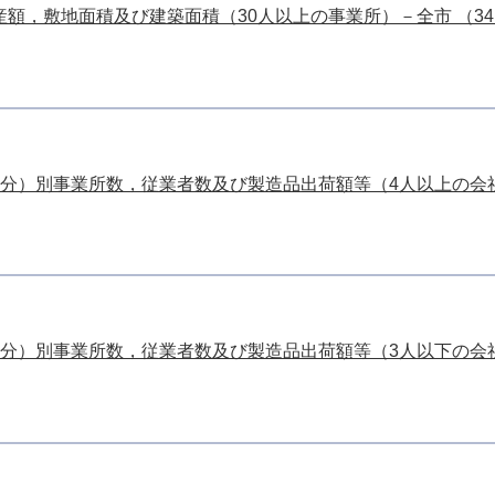
，敷地面積及び建築面積（30人以上の事業所）－全市 （34kb
分）別事業所数，従業者数及び製造品出荷額等（4人以上の会社）－
分）別事業所数，従業者数及び製造品出荷額等（3人以下の会社）－