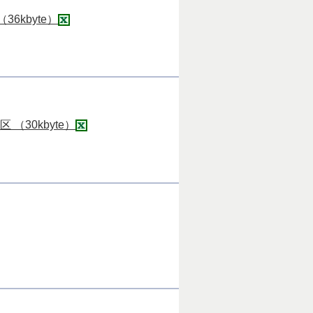
kbyte）
30kbyte）