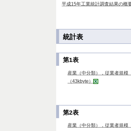
平成15年工業統計調査結果の概要 （
統計表
第1表
産業（中分類），従業者規模（
（43kbyte）
第2表
産業（中分類），従業者規模