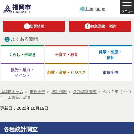
Language
防災情報
救急医療・消防
よくある質問
健康・医療・
くらし・手続き
子育て・教育
福祉
観光・魅力・
創業・産業・ビジネス
市政全般
イベント
福岡市ホーム
＞
市政全般
＞
統計情報
＞
各種統計調査
＞
令和２年（2020
年）工業統計調査
更新日：2021年10月15日
各種統計調査