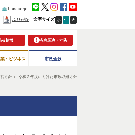
Language
文字サイズ
ふりがな
小
中
大
防災情報
救急医療・消防
産業・ビジネス
市政全般
運営方針
＞
令和３年度に向けた市政取組方針