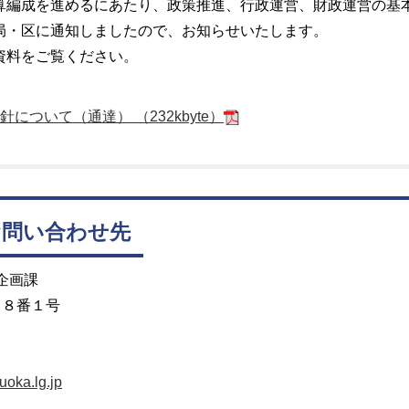
算編成を進めるにあたり、政策推進、行政運営、財政運営の基
局・区に通知しましたので、お知らせいたします。
資料をご覧ください。
について（通達） （232kbyte）
お問い合わせ先
企画課
目８番１号
oka.lg.jp