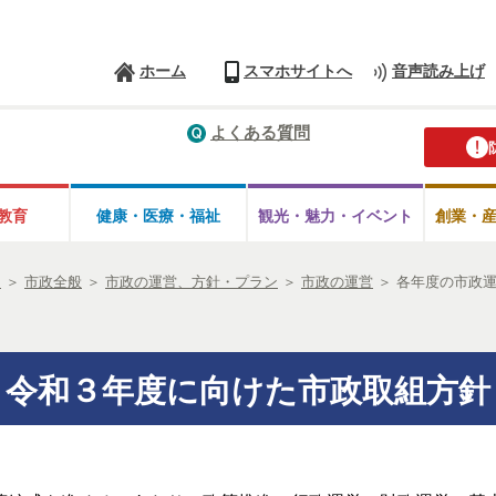
ホーム
スマホサイトへ
音声読み上げ
よくある質問
教育
健康・医療・
福祉
観光・魅力・
イベント
創業・
ム
＞
市政全般
＞
市政の運営、方針・プラン
＞
市政の運営
＞
各年度の市政
令和３年度に向けた市政取組方針