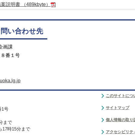
明書 （489kbyte）
お問い合わせ先
企画課
目８番１号
oka.lg.jp
このサイトにつ
サイトマップ
番1号
個人情報の取り
0分まで
17時15分まで
アクセシビリテ