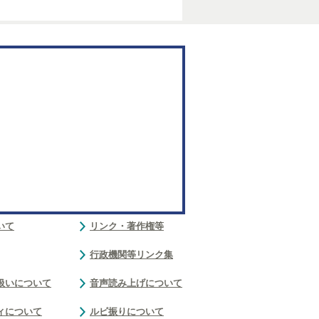
いて
リンク・著作権等
行政機関等リンク集
扱いについて
音声読み上げについて
ィについて
ルビ振りについて