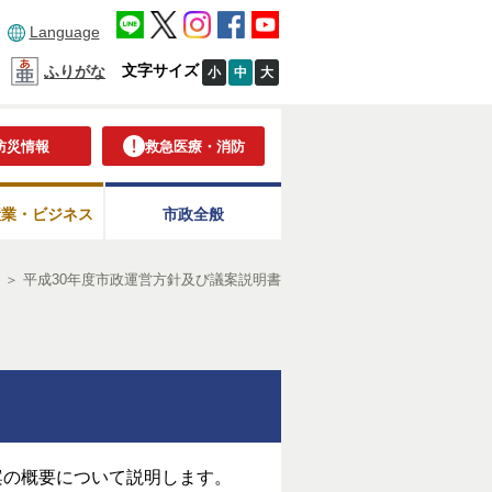
Language
文字サイズ
ふりがな
小
中
大
防災情報
救急医療・消防
産業・ビジネス
市政全般
針
＞
平成30年度市政運営方針及び議案説明書
案の概要について説明します。