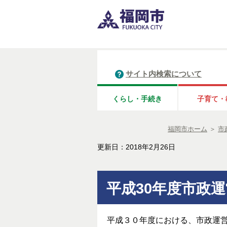
サイト内検索について
くらし・手続き
子育て・
福岡市ホーム
＞
市
更新日：2018年2月26日
平成30年度市政
平成３０年度における、市政運