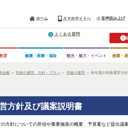
ホーム
スマホサイトへ
音声読み上げ
よくある質問
教育
健康・医療・
福祉
観光・魅力・
イベント
創業・
政全般
＞
市政の運営、方針・プラン
＞
市政の運営
＞
各年度の市政運営方
運営方針及び議案説明書
営の方針についての所信や重要施策の概要、予算案など提出議