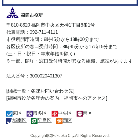
〒810-8620 福岡市中央区天神1丁目8番1号
代表電話：092-711-4111
市役所開庁時間：8時45分から18時00分まで
各区役所の窓口受付時間：8時45分から17時15分まで
(土・日・祝日・年末年始を除く)
※一部、開庁・窓口受付時間が異なる組織、施設があります
法人番号：3000020401307
[
組織一覧・各課お問い合わせ先
]
[
福岡市役所各庁舎の案内、福岡市へのアクセス
]
東区
博多区
中央区
南区
城南区
早良区
西区
Copyright(C)Fukuoka City.All Rights Reserved.