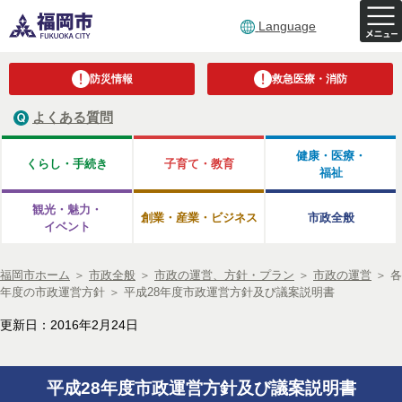
Language
防災情報
救急医療・消防
よくある質問
健康・医療・
くらし・手続き
子育て・教育
福祉
観光・魅力・
創業・産業・ビジネス
市政全般
イベント
福岡市ホーム
＞
市政全般
＞
市政の運営、方針・プラン
＞
市政の運営
＞
各
年度の市政運営方針
＞
平成28年度市政運営方針及び議案説明書
更新日：2016年2月24日
平成28年度市政運営方針及び議案説明書