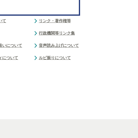
いて
リンク・著作権等
行政機関等リンク集
扱いについて
音声読み上げについて
ィについて
ルビ振りについて