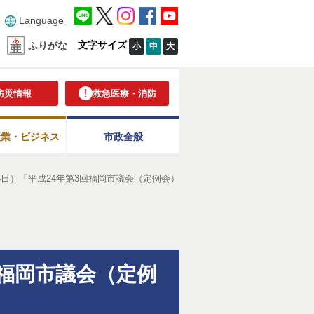
Language
文字サイズ
ふりがな
小
中
大
防災情報
救急医療・消防
産業・ビジネス
市政全般
4日）「平成24年第3回福岡市議会（定例会）
回福岡市議会（定例