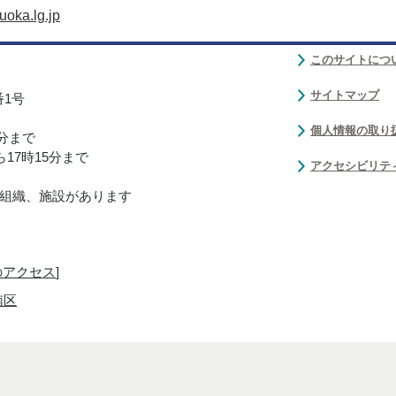
oka.lg.jp
このサイトにつ
サイトマップ
番1号
個人情報の取り
0分まで
17時15分まで
アクセシビリテ
組織、施設があります
のアクセス
]
南区
Copyright(C)Fukuoka City.All Rights Reserved.