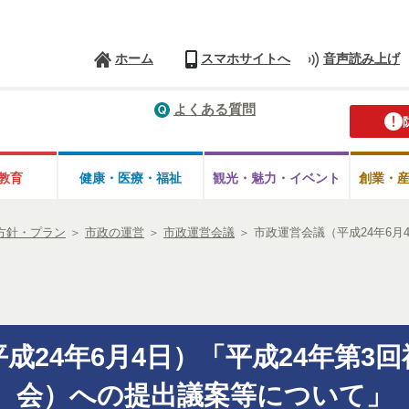
ホーム
スマホサイトへ
音声読み上げ
よくある質問
教育
健康・医療・
福祉
観光・魅力・
イベント
創業・
方針・プラン
＞
市政の運営
＞
市政運営会議
＞
市政運営会議（平成24年6月
成24年6月4日）「平成24年第3
会）への提出議案等について」