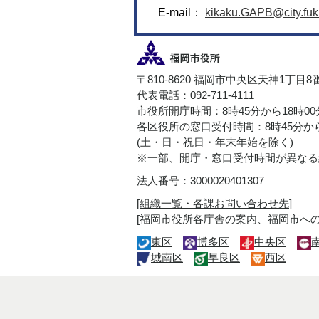
E-mail：
kikaku.GAPB@city.fuku
〒810-8620 福岡市中央区天神1丁目8
代表電話：092-711-4111
市役所開庁時間：8時45分から18時0
各区役所の窓口受付時間：8時45分から
(土・日・祝日・年末年始を除く)
※一部、開庁・窓口受付時間が異なる
法人番号：3000020401307
[
組織一覧・各課お問い合わせ先
]
[
福岡市役所各庁舎の案内、福岡市へ
東区
博多区
中央区
城南区
早良区
西区