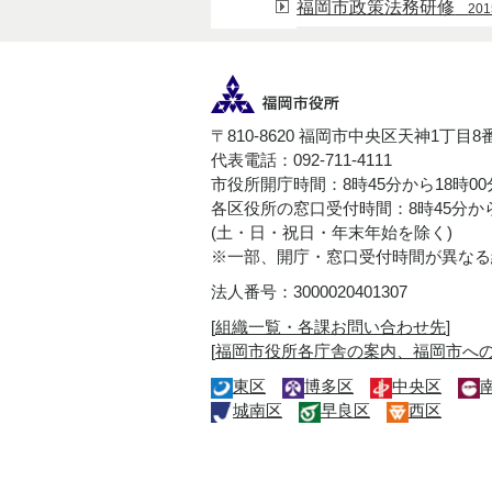
福岡市政策法務研修
20
〒810-8620 福岡市中央区天神1丁目8
代表電話：092-711-4111
市役所開庁時間：8時45分から18時0
各区役所の窓口受付時間：8時45分から
(土・日・祝日・年末年始を除く)
※一部、開庁・窓口受付時間が異なる
法人番号：3000020401307
[
組織一覧・各課お問い合わせ先
]
[
福岡市役所各庁舎の案内、福岡市へ
東区
博多区
中央区
城南区
早良区
西区