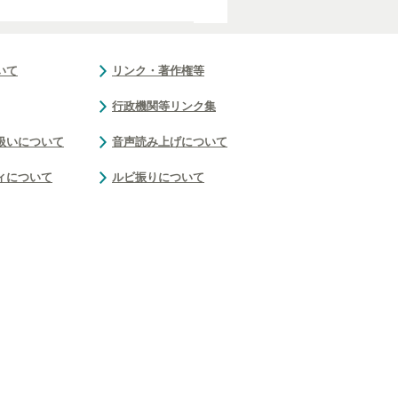
いて
リンク・著作権等
行政機関等リンク集
扱いについて
音声読み上げについて
ィについて
ルビ振りについて