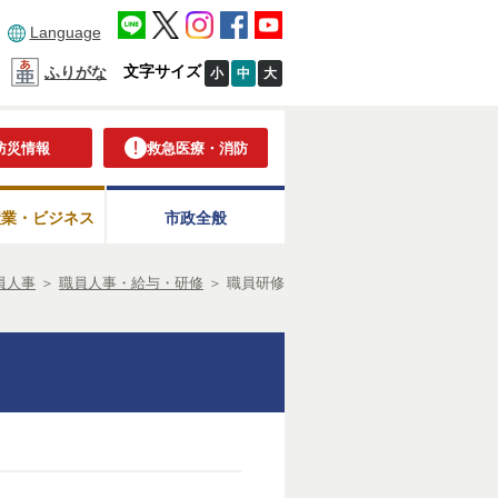
Language
文字サイズ
ふりがな
小
中
大
防災情報
救急医療・消防
産業・ビジネス
市政全般
員人事
＞
職員人事・給与・研修
＞
職員研修