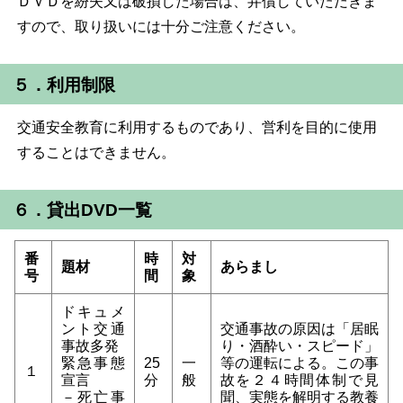
ＤＶＤを紛失又は破損した場合は、弁償していただきま
すので、取り扱いには十分ご注意ください。
５．利用制限
交通安全教育に利用するものであり、営利を目的に使用
することはできません。
６．貸出DVD一覧
番
時
対
題材
あらまし
号
間
象
ドキュメ
ント交通
交通事故の原因は「居眠
事故多発
り・酒酔い・スピード」
緊急事態
25
一
等の運転による。この事
１
宣言
分
般
故を２４時間体制で見
－死亡事
聞、実態を解明する教養