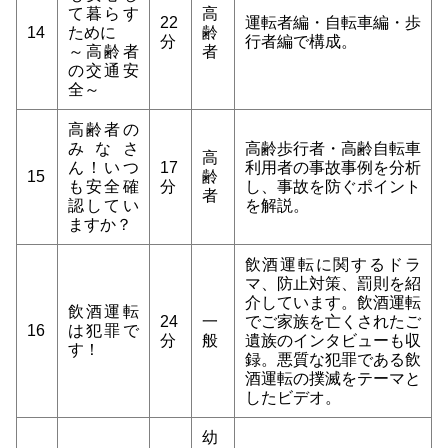
て暮らす
高
22
運転者編・自転車編・歩
14
ために
齢
分
行者編で構成。
～高齢者
者
の交通安
全～
高齢者の
みなさ
高齢歩行者・高齢自転車
高
ん！いつ
17
利用者の事故事例を分析
15
齢
も安全確
分
し、事故を防ぐポイント
者
認してい
を解説。
ますか？
飲酒運転に関するドラ
マ、防止対策、罰則を紹
介しています。飲酒運転
飲酒運転
24
一
でご家族を亡くされたご
16
は犯罪で
分
般
遺族のインタビューも収
す！
録。悪質な犯罪である飲
酒運転の撲滅をテーマと
したビデオ。
幼