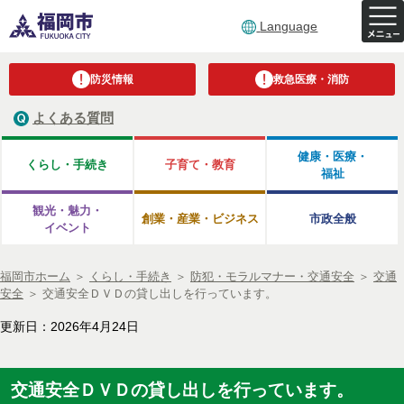
Language
防災情報
救急医療・消防
よくある質問
健康・医療・
くらし・手続き
子育て・教育
福祉
観光・魅力・
創業・産業・ビジネス
市政全般
イベント
福岡市ホーム
＞
くらし・手続き
＞
防犯・モラルマナー・交通安全
＞
交通
安全
＞
交通安全ＤＶＤの貸し出しを行っています。
更新日：2026年4月24日
交通安全ＤＶＤの貸し出しを行っています。