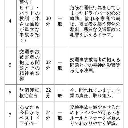
警告！
ヒヤリ・
危険な運転行為をしてし
ハットの
まったドライバーの心の
教訓（小
30
一
軌跡、訪れる家庭の崩
４
さな油断
分
般
壊、被害者を襲う突然の
が重大な
悲劇、悪質な交通事故の
事故を招
犯罪を訴えるドラマ。
く）
交通事故
被害者の
交通事故被害者の抱える
抱える問
32
一
５
問題とその精神的影響等
題とその
分
般
考える映画。
精神的影
響
飲酒運転
22
一
今、問われています。企
６
根絶宣言
分
般
業の責任、取り組み。
あなたも
交通事故を減少させるた
今日から
24
一
めドライバーの守るべき
７
ベストド
分
般
ルールとマナーを字幕入
ライバー
りでわかりやすく解説。