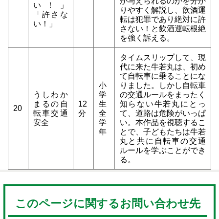
が与えられるのかを分か
い！」
りやすく解説し、飲酒運
「許さな
転は犯罪であり絶対に許
い！」
さない！と飲酒運転根絶
を強く訴える。
タイムスリップして、現
代に来た牛若丸は、初め
て自転車に乗ることにな
小
りました。しかし自転車
うしわか
学
の交通ルールをまったく
まるの自
12
生
知らない牛若丸にとっ
20
転車交通
分
全
て、道路は危険がいっぱ
安全
学
い。本作品を視聴するこ
年
とで、子どもたちは牛若
丸と共に自転車の交通
ルールを学ぶことができ
る。
このページに関するお問い合わせ先