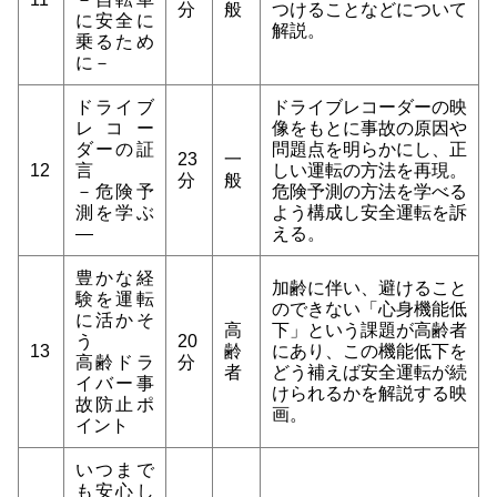
分
般
つけることなどについて
に安全に
解説。
乗るため
に－
ドライブ
ドライブレコーダーの映
レコー
像をもとに事故の原因や
ダーの証
問題点を明らかにし、正
23
一
12
言
しい運転の方法を再現。
分
般
－危険予
危険予測の方法を学べる
測を学ぶ
よう構成し安全運転を訴
―
える。
豊かな経
加齢に伴い、避けること
験を運転
のできない「心身機能低
に活かそ
高
下」という課題が高齢者
う
20
13
齢
にあり、この機能低下を
高齢ドラ
分
者
どう補えば安全運転が続
イバー事
けられるかを解説する映
故防止ポ
画。
イント
いつまで
も安心し