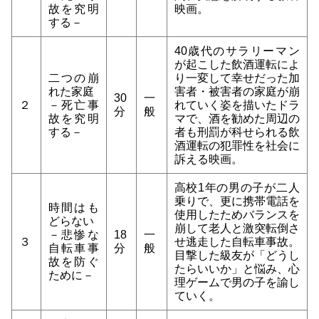
故を究明
映画。
する－
40歳代のサラリーマン
が起こした飲酒運転によ
二つの崩
り一変して幸せだった加
れた家庭
害者・被害者の家庭が崩
30
一
２
－死亡事
れていく姿を描いたドラ
分
般
故を究明
マで、酒を勧めた周辺の
する－
者も刑罰が科せられる飲
酒運転の犯罪性を社会に
訴える映画。
高校1年の男の子が二人
乗りで、更に携帯電話を
時間はも
使用したためバランスを
どらない
崩して老人と激突転倒さ
－悲惨な
18
一
３
せ逃走した自転車事故。
自転車事
分
般
目撃した級友が「どうし
故を防ぐ
たらいいか」と悩み、心
ために－
理ゲームで男の子を諭し
ていく。