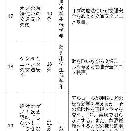
児
オズの魔
小
オズの魔法使いが交通安
法使いの
13
学
17
全を教える交通安全アニ
交通安全
分
生
メ映画。
の旅
低
学
年
幼
児
ケンタと
小
歌を歌いながら交通ルー
ニャンタ
13
学
18
ルを覚える交通安全アニ
の交通安
分
生
メ映画。
全
低
学
年
アルコールが運転にどの
様な影響を与えるか、そ
絶対にダ
の危険性を再現ドラマを
メ！飲酒
交え、CG、実験で明ら
運転「し
かにする。また、飲酒運
ない！」
21
一
19
転をするとどの様な罰則
「させな
分
般