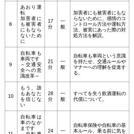
あおり運
転
加害者にも被害者にもな
加害者に
らないために、感情のコ
17
一
８
も被害者
ントロール方法や運転方
分
般
にもなら
法、被害にあった際の対
ないため
処方法を解説。
に
自転車も
自転車も車両という意識
車両です
21
一
を持たせ、交通ルールや
９
～交通安
分
般
マナーへの理解を促進す
全への意
る。
識改革～
もう、誰
もあなた
28
一
すべてを失う飲酒運転の
10
を信じな
分
般
代償について。
い
自転車は
車のなか
自転車保険や自転車の基
まです
24
一
本ルール、乗る前に気を
11
－自転車