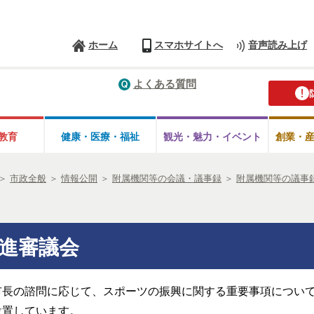
ホーム
スマホサイトへ
音声読み上げ
よくある質問
教育
健康・医療・
福祉
観光・魅力・
イベント
創業・
＞
市政全般
＞
情報公開
＞
附属機関等の会議・議事録
＞
附属機関等の議事
進審議会
市長の諮問に応じて、スポーツの振興に関する重要事項につい
設置しています。