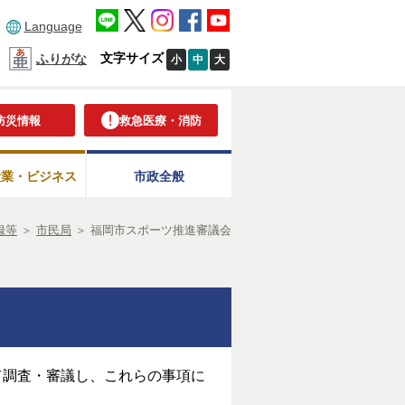
Language
文字サイズ
ふりがな
小
中
大
防災情報
救急医療・消防
産業・ビジネス
市政全般
録等
＞
市民局
＞
福岡市スポーツ推進審議会
て調査・審議し、これらの事項に