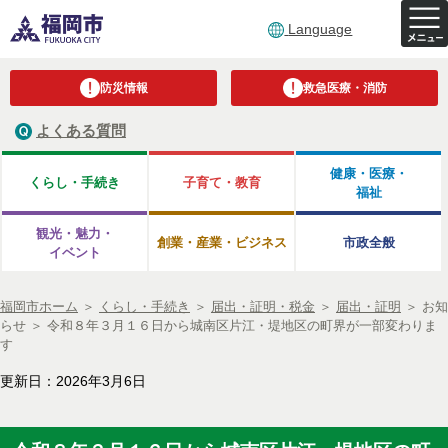
Language
防災情報
救急医療・消防
よくある質問
健康・医療・
くらし・手続き
子育て・教育
福祉
観光・魅力・
創業・産業・ビジネス
市政全般
イベント
福岡市ホーム
＞
くらし・手続き
＞
届出・証明・税金
＞
届出・証明
＞
お知
らせ
＞
令和８年３月１６日から城南区片江・堤地区の町界が一部変わりま
す
更新日：2026年3月6日