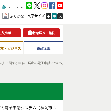
Language
文字サイズ
ふりがな
小
中
大
防災情報
救急医療・消防
産業・ビジネス
市政全般
O法人に関する申請・届出の電子申請について
市の電子申請システム（福岡市ス