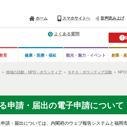
ホーム
スマホサイトへ
音声読み上げ
よくある質問
教育
健康・医療・
福祉
観光・魅力・
イベント
創業・
＞
地域の活動・NPO・ボランティア
＞
ＮＰＯ・ボランティア活動
＞
NP
る申請・届出の電子申請について
る申請・届出については、
内閣府のウェブ報告システムと
福岡