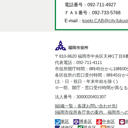
電話番号：092-711-4927
ＦＡＸ番号：092-733-5768
E-mail：
koeki.CAB@city.fukuok
〒810-8620 福岡市中央区天神1丁目8
代表電話：092-711-4111
市役所開庁時間：8時45分から18時0
各区役所の窓口受付時間：8時45分から
(土・日・祝日・年末年始を除く)
※一部、開庁・窓口受付時間が異なる
法人番号：3000020401307
[
組織一覧・各課お問い合わせ先
]
[
福岡市役所各庁舎の案内、福岡市へ
東区
博多区
中央区
城南区
早良区
西区