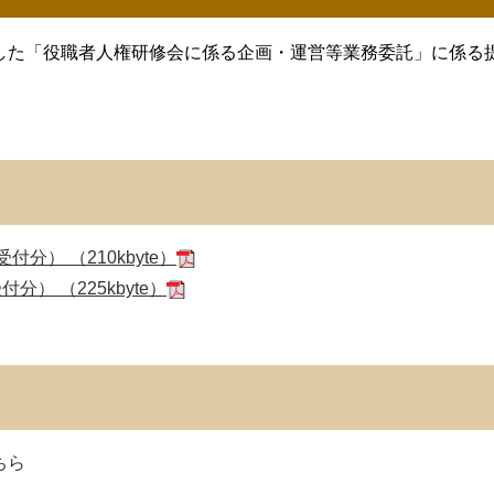
した「役職者人権研修会に係る企画・運営等業務委託」に係る
分） （210kbyte）
） （225kbyte）
ちら