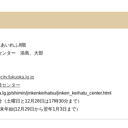
号あいれふ8階
センター 添島、大部
ity.fukuoka.lg.jp
発センター
lg.jp/shimin/jinkenkeihatsu/jinken_keihatu_center.html
0分（土曜日と12月28日は17時30分まで）
末年始(12月29日から翌年1月3日まで）