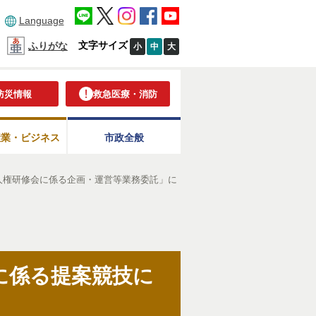
Language
文字サイズ
ふりがな
小
中
大
防災情報
救急医療・消防
産業・ビジネス
市政全般
人権研修会に係る企画・運営等業務委託」に
に係る提案競技に