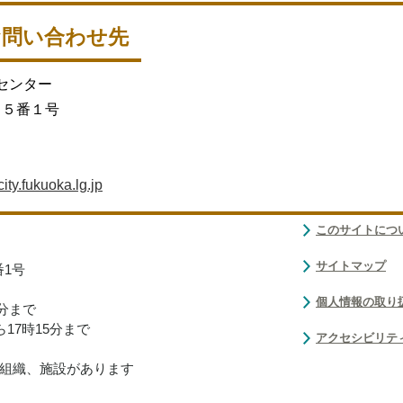
お問い合わせ先
発センター
目５番１号
ty.fukuoka.lg.jp
このサイトにつ
サイトマップ
番1号
個人情報の取り
0分まで
17時15分まで
アクセシビリテ
組織、施設があります