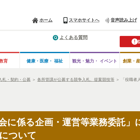
ホーム
スマホサイトへ
音声読み上げ
よくある質問
教育
健康・医療・
福祉
観光・魅力・
イベント
創業・
入札・契約・公募
＞
各所管課が公募する競争入札、提案競技等
＞
「役職者
会に係る企画・運営等業務委託」
について