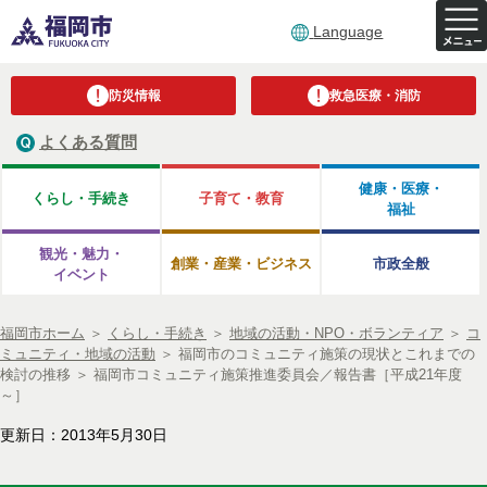
Language
防災情報
救急医療・消防
よくある質問
健康・医療・
くらし・手続き
子育て・教育
福祉
観光・魅力・
創業・産業・ビジネス
市政全般
イベント
福岡市ホーム
＞
くらし・手続き
＞
地域の活動・NPO・ボランティア
＞
コ
ミュニティ・地域の活動
＞
福岡市のコミュニティ施策の現状とこれまでの
検討の推移
＞
福岡市コミュニティ施策推進委員会／報告書［平成21年度
～］
更新日：2013年5月30日