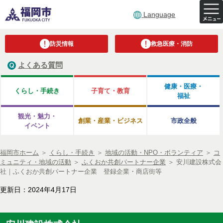
Language
防災情報
救急医療・消防
よくある質問
健康・医療・
くらし・手続き
子育て・教育
福祉
観光・魅力・
創業・産業・ビジネス
市政全般
イベント
福岡市ホーム
＞
くらし・手続き
＞
地域の活動・NPO・ボランティア
＞
コ
ミュニティ・地域の活動
＞
ふくおか共創パートナー企業
＞
安川建設株式会
社｜ふくおか共創パートナー企業 登録企業・商店街等
更新日：2024年4月17日