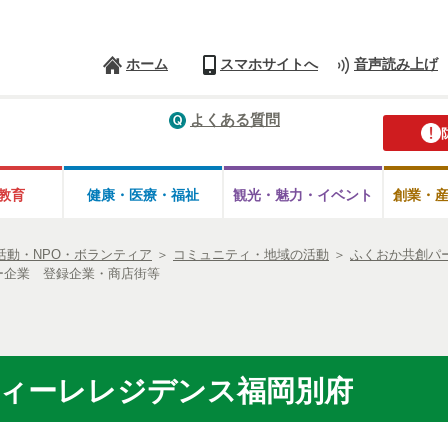
ホーム
スマホサイトへ
音声読み上げ
よくある質問
教育
健康・医療・
福祉
観光・魅力・
イベント
創業・
活動・NPO・ボランティア
＞
コミュニティ・地域の活動
＞
ふくおか共創パ
ー企業 登録企業・商店街等
ラヴィーレレジデンス福岡別府