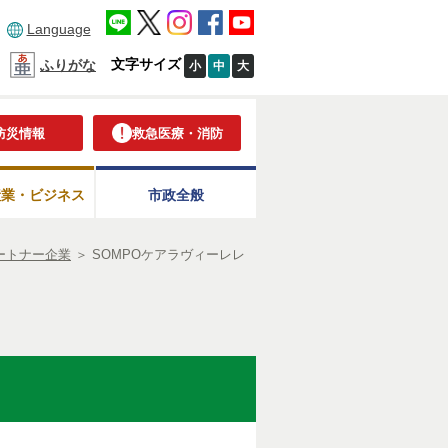
Language
文字サイズ
ふりがな
小
中
大
防災情報
救急医療・消防
産業・ビジネス
市政全般
ートナー企業
＞
SOMPOケアラヴィーレレ