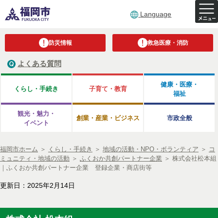
Language
防災情報
救急医療・消防
よくある質問
健康・医療・
くらし・手続き
子育て・教育
福祉
観光・魅力・
創業・産業・ビジネス
市政全般
イベント
福岡市ホーム
＞
くらし・手続き
＞
地域の活動・NPO・ボランティア
＞
コ
ミュニティ・地域の活動
＞
ふくおか共創パートナー企業
＞
株式会社松本組
｜ふくおか共創パートナー企業 登録企業・商店街等
更新日：2025年2月14日