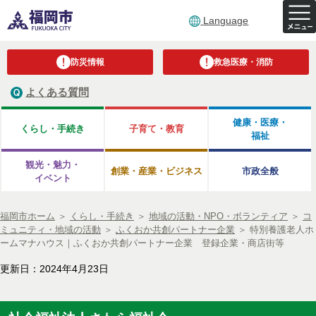
Language
防災情報
救急医療・消防
よくある質問
健康・医療・
くらし・手続き
子育て・教育
福祉
観光・魅力・
創業・産業・ビジネス
市政全般
イベント
福岡市ホーム
＞
くらし・手続き
＞
地域の活動・NPO・ボランティア
＞
コ
ミュニティ・地域の活動
＞
ふくおか共創パートナー企業
＞
特別養護老人ホ
ームマナハウス｜ふくおか共創パートナー企業 登録企業・商店街等
更新日：2024年4月23日