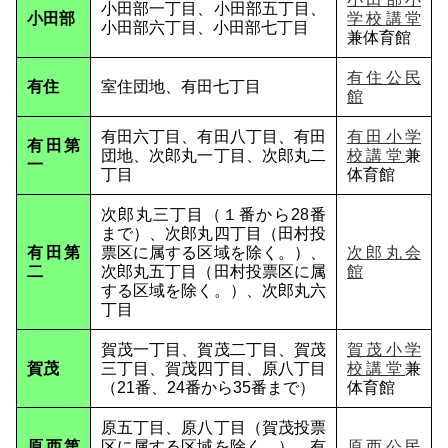
小田部一丁目、小田部五丁目、
小田部
学校講堂
小田部六丁目、小田部七丁目
兼体育館
有住公民
有住
室住団地、有田七丁目
館
有田六丁目、有田八丁目、有田
有田小学
有田第
団地、次郎丸一丁目、次郎丸二
校講堂
兼
一
丁目
体育館
次郎丸三丁目（１番から28番
まで）、次郎丸四丁目（田村投
有田第
票区に属する区域を除く。）、
次郎丸会
二
次郎丸五丁目（田村投票区に属
館
する区域を除く。）、次郎丸六
丁目
賀茂一丁目、賀茂二丁目、賀茂
賀茂小学
賀茂
三丁目、賀茂四丁目、原八丁目
校講堂
兼
（21番、24番から35番まで）
体育館
原五丁目、原八丁目（賀茂投票
原西第
区に属する区域を除く。）、有
原西公民