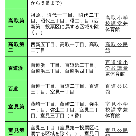
から５番まで）
祖原、昭代一丁目、昭代二丁
高取小学
高取第
目、昭代三丁目、曙二丁目（西
校講堂
兼
一
新第二投票区に属する区域を除
体育館
く。）
高取第
西新五丁目、高取一丁目、高取
高取公民
二
二丁目
館
百道浜小
百道浜一丁目、百道浜二丁目、
百道浜
学校講堂
百道浜三丁目、百道浜四丁目
兼体育館
百道一丁目、百道二丁目、百道
百道公民
百道
三丁目、室見一丁目
館
藤崎一丁目、藤崎二丁目、弥生
室見小学
室見第
一丁目、弥生二丁目、室見二丁
校講堂
兼
一
目、室見三丁目（３番）
体育館
室見三丁目（室見第一投票区に
室見第
室見公民
属する区域を除く。）、室見四