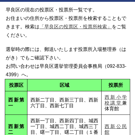
早良区の現在の投票区・投票所一覧です。
お住まいの住所から投票区・投票所を検索することもで
きます。検索は
「早良区の投票区・投票所検索」
をご覧
ください。
選挙時の際には、郵送いたします投票所入場整理券（は
がき）でもご確認下さい。
お問い合わせは早良区選挙管理委員会事務局（092-833-
4399）へ。
投票区
区域
投票所
西新小学
西新第
西新二丁目、西新三丁目、西新
校講堂
兼
一
六丁目、西新七丁目
体育館
西新一丁目、西新四丁目、城西
西新第
一丁目、城西二丁目、城西三丁
西新公民
二
目、曙一丁目、曙二丁目（１番
館