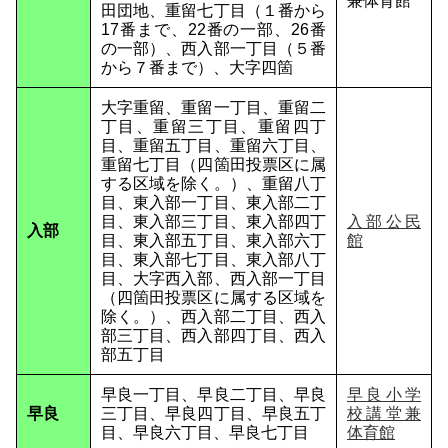
兼体育館
田団地、重留七丁目（１番から
17番まで、22番の一部、26番
の一部）、西入部一丁目（５番
から７番まで）、大字四箇
大字重留、重留一丁目、重留二
丁目、重留三丁目、重留四丁
目、重留五丁目、重留六丁目、
重留七丁目（四箇田投票区に属
する区域を除く。）、重留八丁
目、東入部一丁目、東入部二丁
目、東入部三丁目、東入部四丁
入部公民
入部
目、東入部五丁目、東入部六丁
館
目、東入部七丁目、東入部八丁
目、大字西入部、西入部一丁目
（四箇田投票区に属する区域を
除く。）、西入部二丁目、西入
部三丁目、西入部四丁目、西入
部五丁目
早良一丁目、早良二丁目、早良
早良小学
早良
三丁目、早良四丁目、早良五丁
校講堂兼
目、早良六丁目、早良七丁目
体育館