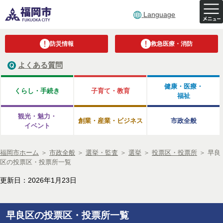
Language
防災情報
救急医療・消防
よくある質問
健康・医療・
くらし・手続き
子育て・教育
福祉
観光・魅力・
創業・産業・ビジネス
市政全般
イベント
福岡市ホーム
＞
市政全般
＞
選挙・監査
＞
選挙
＞
投票区・投票所
＞
早良
区の投票区・投票所一覧
更新日：2026年1月23日
早良区の投票区・投票所一覧