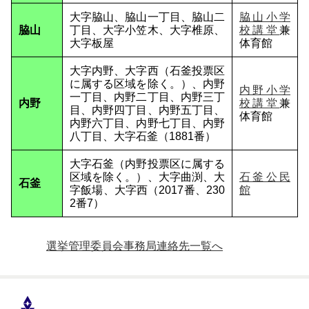
大字脇山、脇山一丁目、脇山二
脇山小学
脇山
丁目、大字小笠木、大字椎原、
校講堂
兼
大字板屋
体育館
大字内野、大字西（石釜投票区
に属する区域を除く。）、内野
内野小学
一丁目、内野二丁目、内野三丁
内野
校講堂
兼
目、内野四丁目、内野五丁目、
体育館
内野六丁目、内野七丁目、内野
八丁目、大字石釜（1881番）
大字石釜（内野投票区に属する
区域を除く。）、大字曲渕、大
石釜公民
石釜
字飯場、大字西（2017番、230
館
2番7）
選挙管理委員会事務局連絡先一覧へ