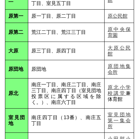
二
館
丁目、室見五丁目
原第一
原一丁目、原二丁目
原公民館
原中央保
原第二
荒江二丁目、荒江三丁目
育園
大原公民
大原
原三丁目、原四丁目
館
原団地集
原団地
原団地
会所
南庄一丁目、南庄二丁目、南庄
原北小学
三丁目、南庄四丁目（室見団地
原北
校講堂
兼
投票区に属する区域を除
体育館
く。）、南庄六丁目
室見団地
室見団
南庄四丁目（13番）、南庄五
第一集会
地
丁目
所
小田部小