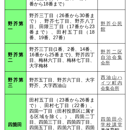
番から18番まで）
野芥三丁目（26番から30番ま
で）、野芥七丁目、野芥八丁
野芥第
野芥公民
目、田隈三丁目（17番から23
一
館
番まで）、田村五丁目（18
番、19番、27番）
野芥三丁目(1番、2番、14番、
野芥二区
野芥第
16番から25番まで)、野芥四丁
自治会集
二
目、梅林六丁目、梅林七丁目、
会所
大字梅林
西油山ハ
野芥第
野芥五丁目、野芥六丁目、大字
イツ町内
三
野芥、大字西油山
会集会所
田村五丁目（23番から26番ま
で）、田村七丁目（22番）、
四箇一丁目（田村投票区に属す
る区域を除く。）、四箇二丁
四箇田小
目、四箇三丁目、四箇四丁目、
四箇田
学校講堂
四箇五丁目、四箇六丁目、四箇