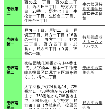
西の丘一丁目、西の丘二丁
生の松原特
目、西の丘三丁目、野方六丁
壱岐第
別支援学校
目（23番）、野方七丁目、生
二
講堂兼体育
松台一丁目、生松台二丁目、
館
生松台三丁目
戸切一丁目、戸切二丁目、戸
切三丁目、野方一丁目（16番
特別養護老
壱岐南
の一部）、野方二丁目、野方
人ホームマ
第一
三丁目、野方四丁目（13
ナハウス
番）、野方五丁目（９番、15
番の一部）
壱岐団地(100番から144番ま
壱岐南
で)、大字橋本、橋本一丁目(壱
壱岐団地南
第二
岐東投票区に属する区域を除
集会所
く。)、橋本二丁目
大字羽根戸(724番地14、725
番地1、738番地から754番地
まで、763番地から768番地ま
で、898番地)、大字野方、野
壱岐南
野方団地集
方四丁目（壱岐南第一投票区
第三
会所