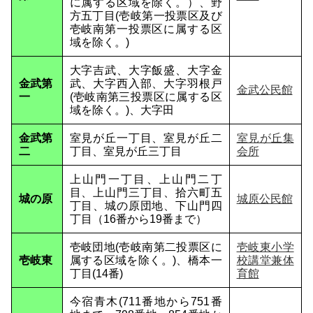
に属する区域を除く。）、野
方五丁目(壱岐第一投票区及び
壱岐南第一投票区に属する区
域を除く。)
大字吉武、大字飯盛、大字金
金武第
武、大字西入部、大字羽根戸
金武公民館
一
(壱岐南第三投票区に属する区
域を除く。)、大字田
金武第
室見が丘一丁目、室見が丘二
室見が丘集
二
丁目、室見が丘三丁目
会所
上山門一丁目、上山門二丁
目、上山門三丁目、拾六町五
城の原
城原公民館
丁目、城の原団地、下山門四
丁目（16番から19番まで）
壱岐団地(壱岐南第二投票区に
壱岐東小学
壱岐東
属する区域を除く。)、橋本一
校講堂兼体
丁目(14番)
育館
今宿青木(711番地から751番