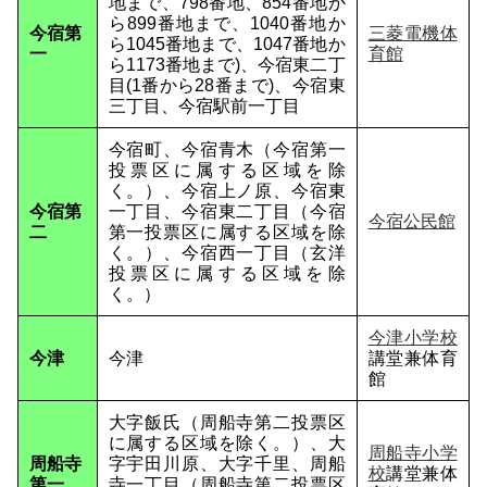
地まで、798番地、854番地か
ら899番地まで、1040番地か
今宿第
三菱電機体
ら1045番地まで、1047番地か
一
育館
ら1173番地まで)、今宿東二丁
目(1番から28番まで)、今宿東
三丁目、今宿駅前一丁目
今宿町、今宿青木（今宿第一
投票区に属する区域を除
く。）、今宿上ノ原、今宿東
今宿第
一丁目、今宿東二丁目（今宿
今宿公民館
二
第一投票区に属する区域を除
く。）、今宿西一丁目（玄洋
投票区に属する区域を除
く。）
今津小学校
今津
今津
講堂兼体育
館
大字飯氏（周船寺第二投票区
に属する区域を除く。）、大
周船寺小学
周船寺
字宇田川原、大字千里、周船
校
講堂兼体
第一
寺一丁目（周船寺第二投票区