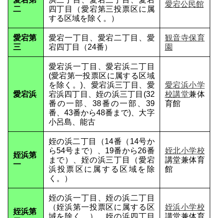
愛宕公民館
二
四丁目（愛宕第三投票区に属
する区域を除く。）
愛宕第
愛宕一丁目、愛宕二丁目、愛
観音寺保育
三
宕四丁目（24番）
園
愛宕浜一丁目、愛宕浜二丁目
(愛宕第一投票区に属する区域
を除く。)、愛宕浜三丁目、愛
愛宕浜小学
愛宕浜
宕浜四丁目、姪の浜三丁目(32
校講堂
兼体
番の一部、38番の一部、39
育館
番、43番から48番まで)、大字
小呂島、能古
姪の浜二丁目（14番（14号か
ら54号まで）、19番から26番
姪北小学校
姪浜第
まで）、姪の浜三丁目（愛宕
講堂兼体育
一
浜投票区に属する区域を除
館
く。）
姪の浜一丁目、姪の浜二丁目
（姪浜第一投票区に属する区
姪浜小学校
姪浜第
域を除く。）、姪の浜四丁目
講堂兼体育