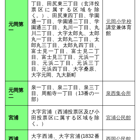
丁目、田尻東三丁目（玄洋投
票区に属する区域を除
く。）、田尻東四丁目、学園
通一丁目、学園通二丁目、学
元岡小学校
元岡第
園通三丁目、丸川一丁目、丸
講堂兼体育
一
川二丁目、大字太郎丸、太郎
館
丸一丁目、太郎丸二丁目、太
郎丸三丁目、太郎丸四丁目、
富士見一丁目、富士見二丁
目、富士見三丁目、元浜一丁
目、元浜二丁目、元浜三丁
目、元浜四丁目、大字桑原、
大字元岡、九大新町
泉一丁目、泉二丁目、泉三丁
元岡第
目、周船寺一丁目（13番の一
泉西集会所
二
部）
大字宮浦（西浦投票区及び小
宮浦
田投票区に属する区域を除
宮浦公民館
く。）
大字西浦、大字宮浦(1832番
西浦
西岡公民館