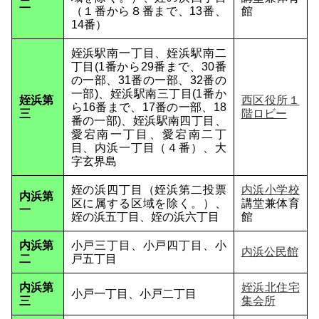
二
（１番から８番まで、13番、
館
14番）
姪浜駅南一丁目、姪浜駅南二
丁目(1番から29番まで、30番
の一部、31番の一部、32番の
一部)、姪浜駅南三丁目(1番か
姪浜第
西区役所１
ら16番まで、17番の一部、18
三
階ロビー
番の一部)、姪浜駅南四丁目、
愛宕南一丁目、愛宕南二丁
目、内浜一丁目（４番）、大
字玄界島
姪の浜四丁目（姪浜第二投票
内浜小学校
内浜第
区に属する区域を除く。）、
講堂兼体育
一
姪の浜五丁目、姪の浜六丁目
館
内浜第
小戸三丁目、小戸四丁目、小
内浜公民館
二
戸五丁目
内浜第
姪浜北住宅
小戸一丁目、小戸二丁目
三
集会所