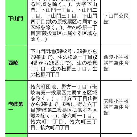
る区域を除く。)、大字下山
門、下山門一丁目、下山門二
丁目、下山門三丁目、下山門
下山門公民
下山門
四丁目(城の原投票区に属する
館
区域を除く。)、生の松原一丁
目(西陵投票区に属する区域を
除く。)
下山門団地(5番2号，29番から
79番まで)、生の松原一丁目(2
西陵小学校
西陵
4番から26番まで)、生の松原
講堂兼体育
二丁目、生の松原三丁目、生
館
の松原四丁目
拾六町団地、野方一丁目（壱
岐南第一投票区に属する区域
を除く。）、野方五丁目(1番
壱岐小学校
壱岐第
から3番まで、8番)、野方六丁
講堂兼体育
一
目(壱岐第二投票区に属する区
館
域を除く。)、拾六町一丁目、
拾六町二丁目、拾六町三丁
目、拾六町四丁目