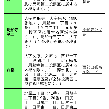
育館
及び元岡第二投票区に属する
区域を除く。）
大字周船寺、大字徳永（660
番地）、周船寺一丁目（１
番）、周船寺二丁目（元岡第
周船寺
周船寺公民
一投票区に属する区域を除
第二
館
く。）、周船寺三丁目、大字
飯氏（１番地から906番地ま
で）
大字女原、女原北、西都一丁
目、西都二丁目、大字徳永
（周船寺第二投票区に属する
西部出張所
西都
区域を除く。）、徳永北、北
１階ロビー
原一丁目、北原二丁目（元岡
第一投票区及び玄洋投票区に
属する区域を除く。）
北原二丁目（41番）、周船寺
二丁目(19番、20番)、田尻一
丁目、田尻二丁目、田尻三丁
目、田尻東一丁目、田尻東二