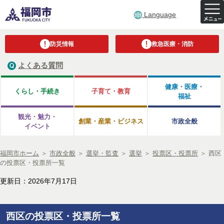
Language
防災情報
救急医療・消防
よくある質問
健康・医療・
くらし・手続き
子育て・教育
福祉
観光・魅力・
創業・産業・ビジネス
市政全般
イベント
福岡市ホーム
＞
市政全般
＞
選挙・監査
＞
選挙
＞
投票区・投票所
＞
西区
の投票区・投票所一覧
更新日：2026年7月17日
西区の投票区・投票所一覧