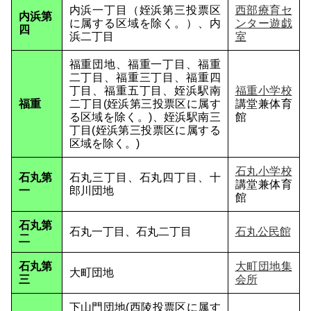
内浜一丁目（姪浜第三投票区
西部療育セ
内浜第
に属する区域を除く。）、内
ンター遊戯
四
浜二丁目
室
福重団地、福重一丁目、福重
二丁目、福重三丁目、福重四
丁目、福重五丁目、姪浜駅南
福重小学校
福重
二丁目(姪浜第三投票区に属す
講堂兼体育
る区域を除く。)、姪浜駅南三
館
丁目(姪浜第三投票区に属する
区域を除く。)
石丸小学校
石丸第
石丸三丁目、石丸四丁目、十
講堂兼体育
一
郎川団地
館
石丸第
石丸一丁目、石丸二丁目
石丸公民館
二
石丸第
大町団地集
大町団地
三
会所
下山門団地(西陵投票区に属す