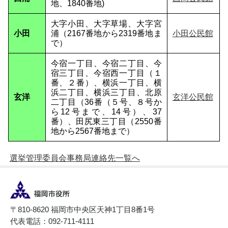
地、1840番地)
大字小田、大字草場、大字宮
小田
浦（2167番地から2319番地ま
小田公民館
で）
今宿一丁目、今宿二丁目、今
宿三丁目、今宿西一丁目（１
番、２番）、横浜一丁目、横
浜二丁目、横浜三丁目、北原
玄洋
玄洋公民館
二丁目（36番（５号、８号か
ら12号まで、14号）、37
番）、田尻東三丁目（2550番
地から2567番地まで）
選挙管理委員会事務局連絡先一覧へ
〒810-8620 福岡市中央区天神1丁目8番1号
代表電話：092-711-4111