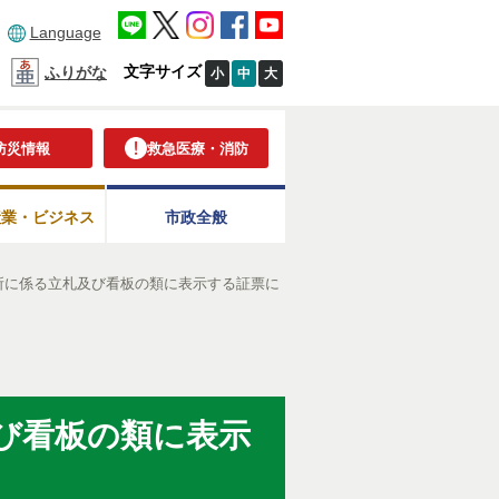
Language
文字サイズ
ふりがな
小
中
大
防災情報
救急医療・消防
産業・ビジネス
市政全般
所に係る立札及び看板の類に表示する証票に
び看板の類に表示