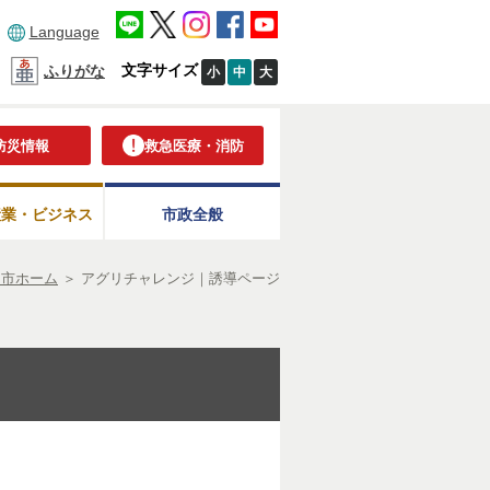
Language
文字サイズ
ふりがな
小
中
大
防災情報
救急医療・消防
産業・ビジネス
市政全般
岡市ホーム
＞
アグリチャレンジ｜誘導ページ