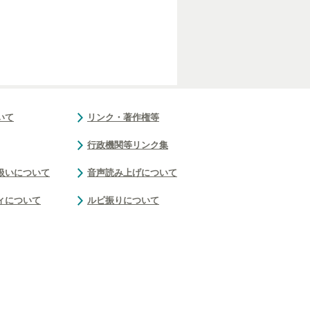
いて
リンク・著作権等
行政機関等リンク集
扱いについて
音声読み上げについて
ィについて
ルビ振りについて