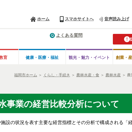
ホーム
スマホサイトへ
音声読み上げ
よくある質問
教育
健康・医療・
福祉
観光・魅力・
イベント
創業・
福岡市ホーム
＞
くらし・手続き
＞
農林水産・食
＞
農林水産
＞
農
水事業の経営比較分析について
や施設の状況を表す主要な経営指標とその分析で構成される「