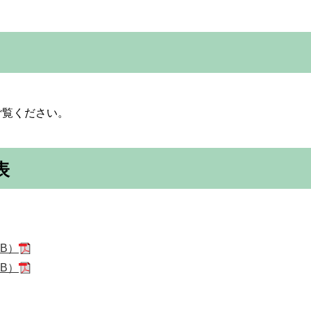
ご覧ください。
表
B）
B）