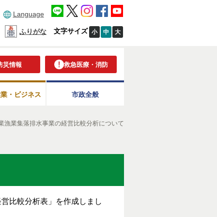
Language
文字サイズ
ふりがな
小
中
大
防災情報
救急医療・消防
産業・ビジネス
市政全般
業漁業集落排水事業の経営比較分析について
経営比較分析表」を作成しまし