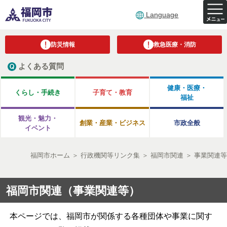
Language
防災情報
救急医療・消防
よくある質問
健康・医療・
くらし・手続き
子育て・教育
福祉
観光・魅力・
創業・産業・ビジネス
市政全般
イベント
福岡市ホーム
＞
行政機関等リンク集
＞
福岡市関連
＞
事業関連等
福岡市関連（事業関連等）
本ページでは、福岡市が関係する各種団体や事業に関す