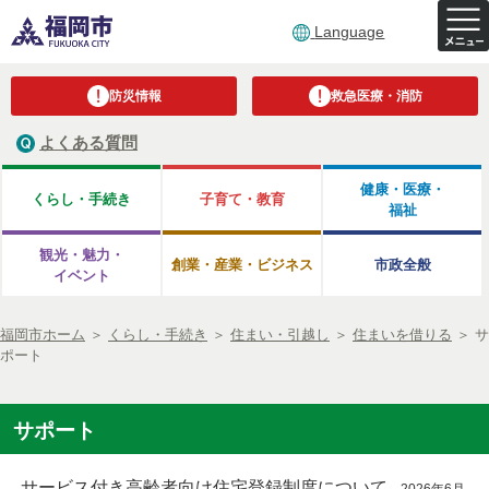
Language
防災情報
救急医療・消防
よくある質問
健康・医療・
くらし・手続き
子育て・教育
福祉
観光・魅力・
創業・産業・ビジネス
市政全般
イベント
福岡市ホーム
＞
くらし・手続き
＞
住まい・引越し
＞
住まいを借りる
＞
サ
ポート
サポート
サービス付き高齢者向け住宅登録制度について
2026年6月