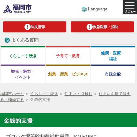
Language
防災情報
救急医療・消防
よくある質問
健康・医療・
くらし・手続き
子育て・教育
福祉
観光・魅力・
創業・産業・ビジネス
市政全般
イベント
福岡市ホーム
＞
くらし・手続き
＞
住まい・引越し
＞
住まいを建て替え
る・補修する
＞
金銭的支援
金銭的支援
ブロック塀等除却費補助事業
2026年7月8日