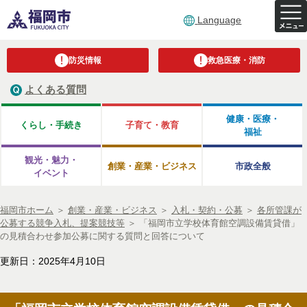
Language
防災情報
救急医療・消防
よくある質問
健康・医療・
くらし・手続き
子育て・教育
福祉
観光・魅力・
創業・産業・ビジネス
市政全般
イベント
福岡市ホーム
＞
創業・産業・ビジネス
＞
入札・契約・公募
＞
各所管課が
公募する競争入札、提案競技等
＞
「福岡市立学校体育館空調設備賃貸借」
の見積合わせ参加公募に関する質問と回答について
更新日：2025年4月10日