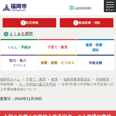
Language
防災情報
救急医療・消防
よくある質問
健康・医療・
くらし・手続き
子育て・教育
福祉
観光・魅力・
創業・産業・ビジネス
市政全般
イベント
福岡市ホーム
＞
子育て・教育
＞
教育
＞
福岡市教育委員会
＞
学校教育
＞
学校情報
＞
小・中学校の新入学手続
＞
令和7年度小中学校入学予定者への
入学通知書発送について
更新日：2024年11月29日