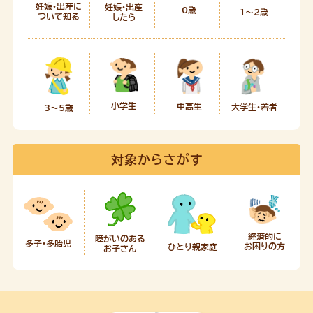
妊娠・出産に
妊娠・出産
0歳
1～2歳
ついて知る
したら
小学生
中高生
大学生・若者
3～5歳
対象からさがす
経済的に
障がいのある
多子・多胎児
お困りの方
ひとり親家庭
お子さん