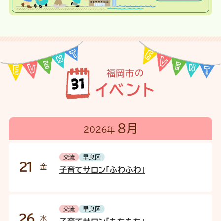
福岡市の
イベント
8月
2026年
交流
早良区
21
金
子育てサロン「ふわふわ」
交流
早良区
26
水