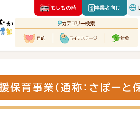
もしもの時
事業者向け
カテゴリー検索
目的
ライフ
ステージ
対象
援保育事業（通称：さぽーと