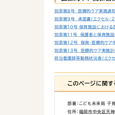
別添第８号 医療的ケア実施通知書
別添第９号 承諾書（エクセル：26
別添第10号_保育施設における医
別添第11号 保護者と保育施設の
別添第12号 保育・医療的ケア中
別添第13号 医療的ケア実施計画
担当看護師等勤務状況表（エクセル
このページに関す
部署：こども未来局 子
住所：
福岡市中央区天神1