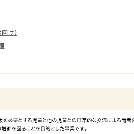
者向け）
類
援を必要とする児童と他の児童との日常的な交流による両者
の増進を図ることを目的とした事業です。