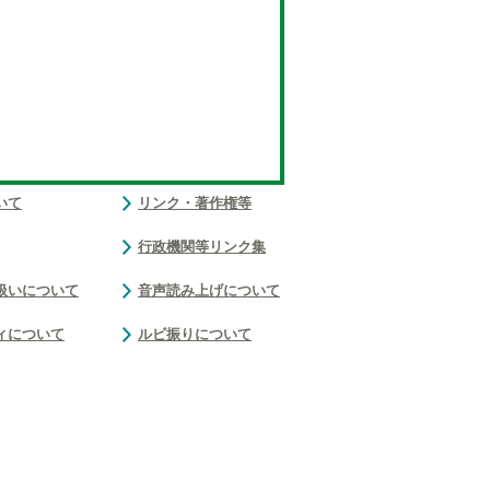
いて
リンク・著作権等
行政機関等リンク集
扱いについて
音声読み上げについて
ィについて
ルビ振りについて