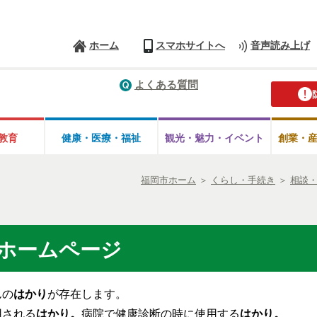
ホーム
スマホサイトへ
音声読み上げ
よくある質問
教育
健康・医療・
福祉
観光・魅力・
イベント
創業・
福岡市ホーム
＞
くらし・手続き
＞
相談
ホームページ
んの
はかり
が存在します。
用される
はかり。
病院で健康診断の時に使用する
はかり。