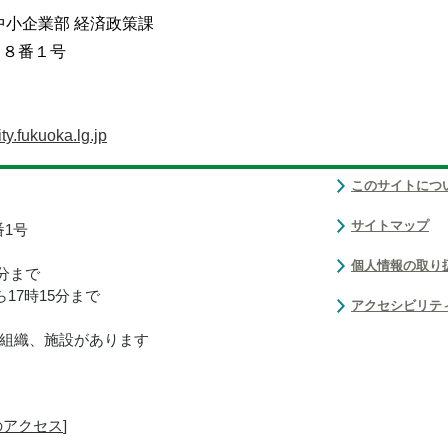
中小企業部 経済政策課
目８番１号
y.fukuoka.lg.jp
このサイトにつ
サイトマップ
番1号
個人情報の取り
0分まで
17時15分まで
アクセシビリテ
組織、施設があります
のアクセス
]