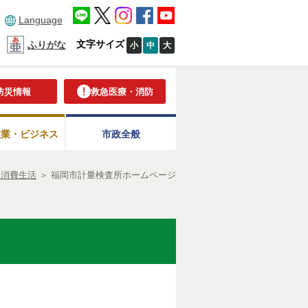
Language
文字サイズ
ふりがな
小
中
大
防災情報
救急医療・消防
産業・ビジネス
市政全般
・消費生活
＞
福岡市計量検査所ホームページ