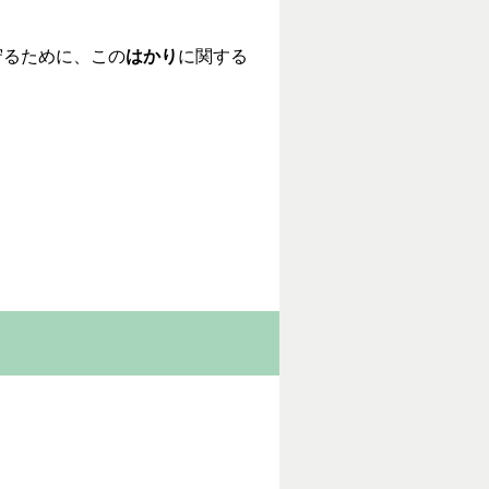
守るために、この
はかり
に関する