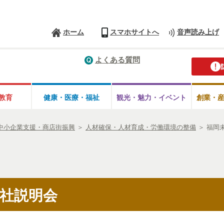
ホーム
スマホサイトへ
音声読み上げ
よくある質問
教育
健康・医療・
福祉
観光・魅力・
イベント
創業・
中小企業支援・商店街振興
＞
人材確保・人材育成・労働環境の整備
＞
福岡
社説明会