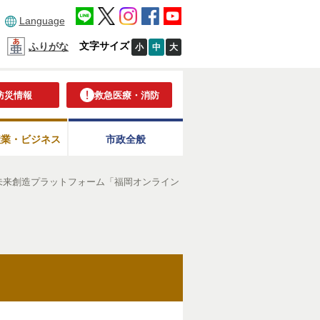
Language
文字サイズ
ふりがな
小
中
大
防災情報
救急医療・消防
産業・ビジネス
市政全般
未来創造プラットフォーム「福岡オンライン