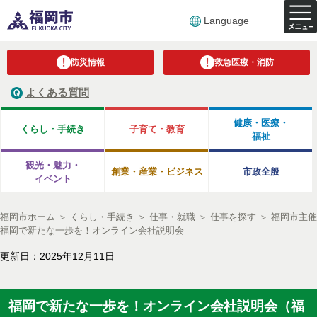
Language
防災情報
救急医療・消防
よくある質問
健康・医療・
くらし・手続き
子育て・教育
福祉
観光・魅力・
創業・産業・ビジネス
市政全般
イベント
福岡市ホーム
＞
くらし・手続き
＞
仕事・就職
＞
仕事を探す
＞
福岡市主催
福岡で新たな一歩を！オンライン会社説明会
更新日：2025年12月11日
福岡で新たな一歩を！オンライン会社説明会（福