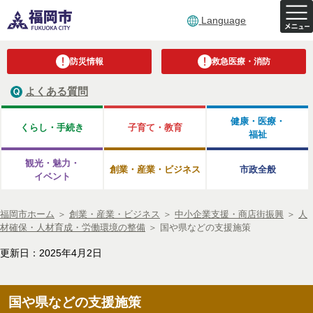
Language
防災情報
救急医療・消防
よくある質問
健康・医療・
くらし・手続き
子育て・教育
福祉
観光・魅力・
創業・産業・ビジネス
市政全般
イベント
福岡市ホーム
＞
創業・産業・ビジネス
＞
中小企業支援・商店街振興
＞
人
材確保・人材育成・労働環境の整備
＞
国や県などの支援施策
更新日：2025年4月2日
国や県などの支援施策