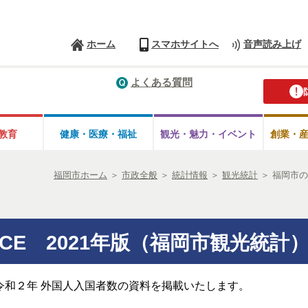
ホーム
スマホサイトへ
音声読み上げ
よくある質問
教育
健康・医療・
福祉
観光・魅力・
イベント
創業・
福岡市ホーム
＞
市政全般
＞
統計情報
＞
観光統計
＞
福岡市の
CE 2021年版（福岡市観光統計
令和２年 外国人入国者数の資料を掲載いたします。