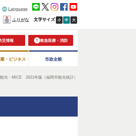
Language
文字サイズ
ふりがな
小
中
大
防災情報
救急医療・消防
産業・ビジネス
市政全般
観光・MICE 2021年版（福岡市観光統計）
）