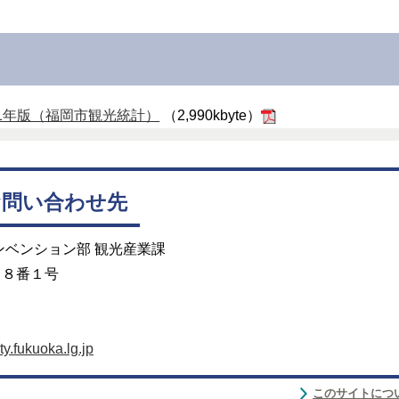
21年版（福岡市観光統計）
（2,990kbyte）
お問い合わせ先
ンベンション部 観光産業課
目８番１号
.fukuoka.lg.jp
このサイトにつ