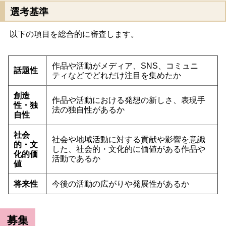
選考基準
以下の項目を総合的に審査します。
作品や活動がメディア、SNS、コミュニ
話題性
ティなどでどれだけ注目を集めたか
創造
作品や活動における発想の新しさ、表現手
性・独
法の独自性があるか
自性
社会
社会や地域活動に対する貢献や影響を意識
的・文
した、社会的・文化的に価値がある作品や
化的価
活動であるか
値
将来性
今後の活動の広がりや発展性があるか
募集