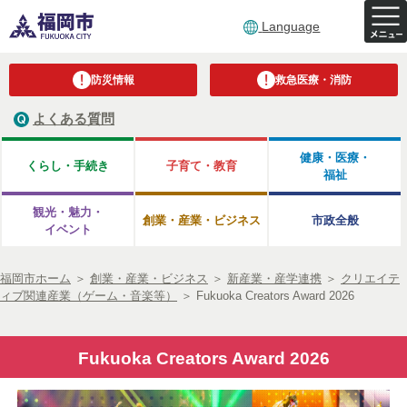
Language
防災情報
救急医療・消防
よくある質問
健康・医療・
くらし・手続き
子育て・教育
福祉
観光・魅力・
創業・産業・ビジネス
市政全般
イベント
福岡市ホーム
＞
創業・産業・ビジネス
＞
新産業・産学連携
＞
クリエイテ
ィブ関連産業（ゲーム・音楽等）
＞
Fukuoka Creators Award 2026
Fukuoka Creators Award 2026