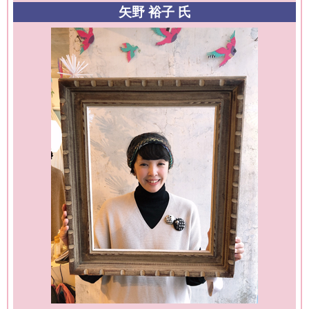
矢野 裕子 氏