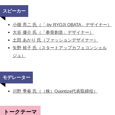
スピーカー
小畑 亮二 氏（「-by RYOJI OBATA」デザイナー）
大谷 優介 氏（「拳骨創造」デザイナー）
土田 あかり 氏（ファッションデザイナー）
矢野 裕子 氏（スタートアップカフェコンシェル
ジュ）
モデレーター
川野 季春 氏（（株）Quontize代表取締役）
トークテーマ