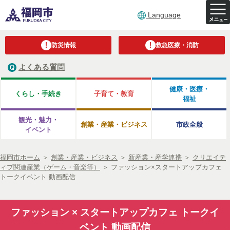
Language
防災情報
救急医療・消防
よくある質問
健康・医療・
くらし・手続き
子育て・教育
福祉
観光・魅力・
創業・産業・ビジネス
市政全般
イベント
福岡市ホーム
＞
創業・産業・ビジネス
＞
新産業・産学連携
＞
クリエイテ
ィブ関連産業（ゲーム・音楽等）
＞
ファッション×スタートアップカフェ
トークイベント 動画配信
ファッション × スタートアップカフェ トークイ
ベント 動画配信