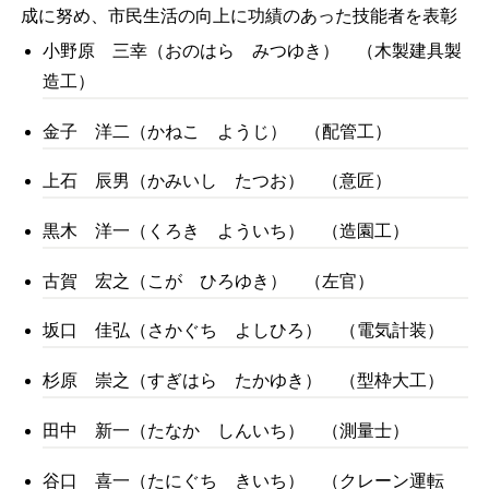
成に努め、市民生活の向上に功績のあった技能者を表彰
小野原 三幸（おのはら みつゆき） （木製建具製
造工）
金子 洋二（かねこ ようじ） （配管工）
上石 辰男（かみいし たつお） （意匠）
黒木 洋一（くろき よういち） （造園工）
古賀 宏之（こが ひろゆき） （左官）
坂口 佳弘（さかぐち よしひろ） （電気計装）
杉原 崇之（すぎはら たかゆき） （型枠大工）
田中 新一（たなか しんいち） （測量士）
谷口 喜一（たにぐち きいち） （クレーン運転