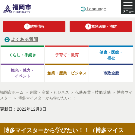
Language
防災情報
救急医療・消防
よくある質問
健康・医療・
くらし・手続き
子育て・教育
福祉
観光・魅力・
創業・産業・ビジネス
市政全般
イベント
福岡市ホーム
＞
創業・産業・ビジネス
＞
伝統産業・技能奨励
＞
博多マイ
スター
＞
博多マイスターから学びたい！！
更新日：2022年12月9日
博多マイスターから学びたい！！（博多マイス