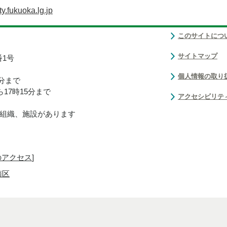
.fukuoka.lg.jp
このサイトにつ
サイトマップ
番1号
個人情報の取り
0分まで
17時15分まで
アクセシビリテ
組織、施設があります
のアクセス
]
南区
Copyright(C)Fukuoka City.All Rights Reserved.