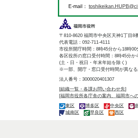
E-mail：
toshikeikan.HUPB@city
〒810-8620 福岡市中央区天神1丁目8
代表電話：092-711-4111
市役所開庁時間：8時45分から18時0
各区役所の窓口受付時間：8時45分から
(土・日・祝日・年末年始を除く)
※一部、開庁・窓口受付時間が異なる
法人番号：3000020401307
[
組織一覧・各課お問い合わせ先
]
[
福岡市役所各庁舎の案内、福岡市へ
東区
博多区
中央区
城南区
早良区
西区