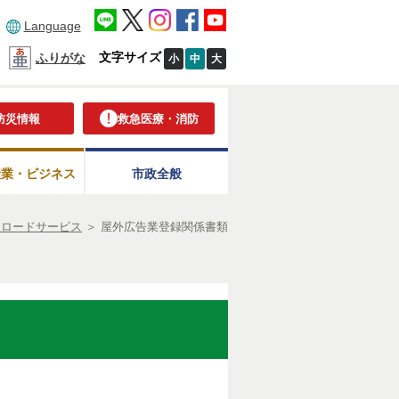
Language
文字サイズ
ふりがな
小
中
大
防災情報
救急医療・消防
産業・ビジネス
市政全般
ンロードサービス
＞
屋外広告業登録関係書類