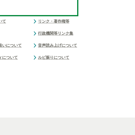
いて
リンク・著作権等
行政機関等リンク集
扱いについて
音声読み上げについて
ィについて
ルビ振りについて