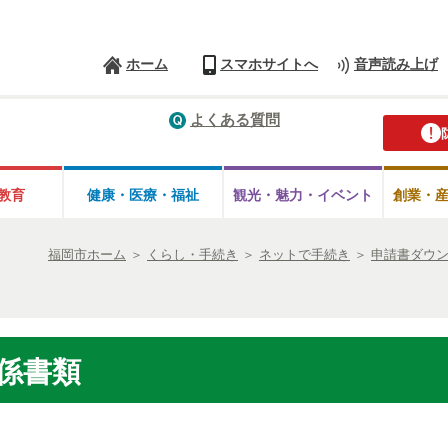
ホーム
スマホサイトへ
音声読み上げ
よくある質問
教育
健康・医療・
福祉
観光・魅力・
イベント
創業・
福岡市ホーム
＞
くらし・手続き
＞
ネットで手続き
＞
申請書ダウ
係書類