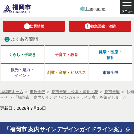
Language
防災情報
救急医療・消防
よくある質問
健康・医療・
くらし・手続き
子育て・教育
福祉
観光・魅力・
創業・産業・ビジネス
市政全般
イベント
福岡市ホーム
＞
市政全般
＞
都市景観・公園・緑化・花
＞
都市景観
＞
お知
らせ
＞
「福岡市 案内サインデザインガイドライン案」を策定しました
更新日：2026年7月16日
「福岡市 案内サインデザインガイドライン案」を