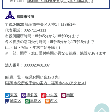
E-mail：
toshikeikan.HUPB@city.fukuoka.lg.jp
〒810-8620 福岡市中央区天神1丁目8番1号
代表電話：092-711-4111
市役所開庁時間：8時45分から18時00分まで
各区役所の窓口受付時間：8時45分から17時15分まで
(土・日・祝日・年末年始を除く)
※一部、開庁・窓口受付時間が異なる組織、施設があります
法人番号：3000020401307
[
組織一覧・各課お問い合わせ先
]
[
福岡市役所各庁舎の案内、福岡市へのアクセス
]
東区
博多区
中央区
南区
城南区
早良区
西区