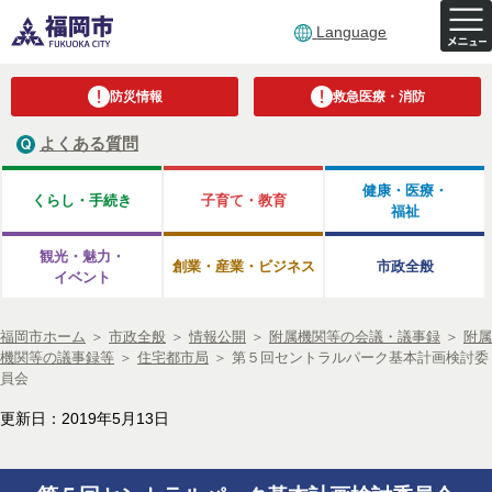
Language
防災情報
救急医療・消防
よくある質問
健康・医療・
くらし・手続き
子育て・教育
福祉
観光・魅力・
創業・産業・ビジネス
市政全般
イベント
福岡市ホーム
＞
市政全般
＞
情報公開
＞
附属機関等の会議・議事録
＞
附属
機関等の議事録等
＞
住宅都市局
＞
第５回セントラルパーク基本計画検討委
員会
更新日：2019年5月13日