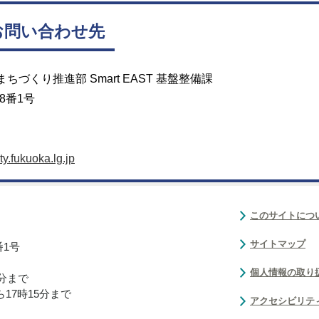
お問い合わせ先
づくり推進部 Smart EAST 基盤整備課
8番1号
y.fukuoka.lg.jp
このサイトにつ
サイトマップ
番1号
個人情報の取り
0分まで
17時15分まで
アクセシビリテ