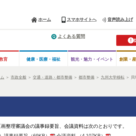
ホーム
スマホサイトへ
音声読み上げ
よくある質問
教育
健康・医療・
福祉
観光・魅力・
イベント
創業・
ーム
＞
市政全般
＞
交通・道路・都市整備
＞
都市整備
＞
九州大学移転
＞
貝
画整理審議会の議事録要旨、会議資料は次のとおりです。
催）議事録要旨（69KB）
会議資料 （4,107KB）