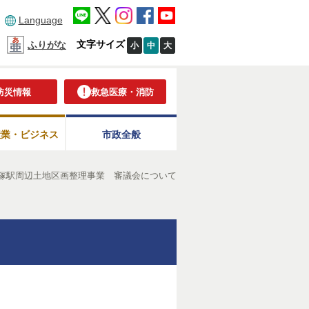
Language
文字サイズ
ふりがな
小
中
大
防災情報
救急医療・消防
産業・ビジネス
市政全般
塚駅周辺土地区画整理事業 審議会について