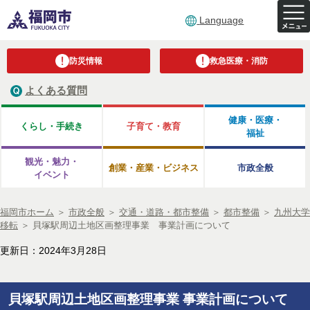
Language
防災情報
救急医療・消防
よくある質問
健康・医療・
くらし・手続き
子育て・教育
福祉
観光・魅力・
創業・産業・ビジネス
市政全般
イベント
福岡市ホーム
＞
市政全般
＞
交通・道路・都市整備
＞
都市整備
＞
九州大学
移転
＞
貝塚駅周辺土地区画整理事業 事業計画について
更新日：2024年3月28日
貝塚駅周辺土地区画整理事業 事業計画について