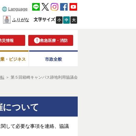
Language
文字サイズ
ふりがな
小
中
大
防災情報
救急医療・消防
産業・ビジネス
市政全般
移転
＞
第５回箱崎キャンパス跡地利用協議会
催について
に関して必要な事項を連絡、協議