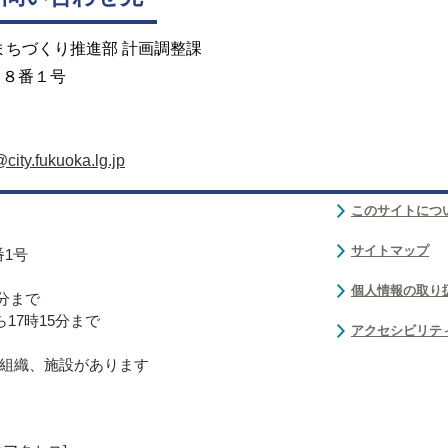
まちづくり推進部 計画調整課
目８番１号
ity.fukuoka.lg.jp
このサイトにつ
サイトマップ
番1号
個人情報の取り
0分まで
17時15分まで
アクセシビリテ
組織、施設があります