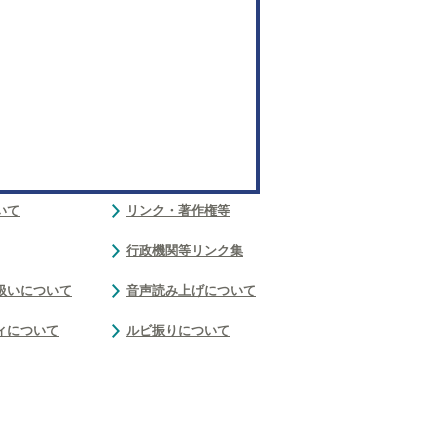
いて
リンク・著作権等
行政機関等リンク集
扱いについて
音声読み上げについて
ィについて
ルビ振りについて