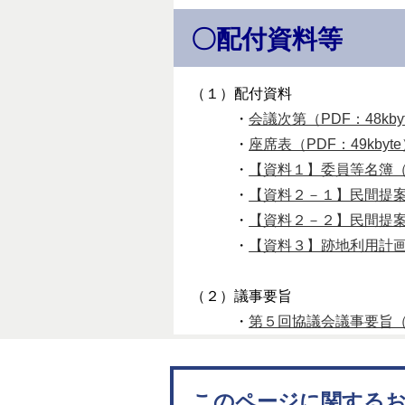
〇配付資料等
（１）配付資料
・
会議次第（PDF：48kby
・
座席表（PDF：49kbyt
・
【資料１】委員等名簿（PD
・
【資料２－１】民間提案募集
・
【資料２－２】民間提案募
・
【資料３】跡地利用計画（案
（２）議事要旨
・
第５回協議会議事要旨（PD
このページに関する