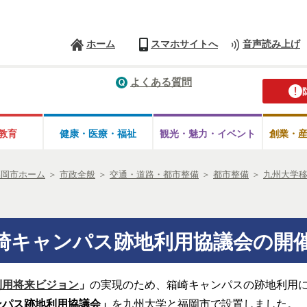
ホーム
スマホサイトへ
音声読み上げ
よくある質問
教育
健康・医療・
福祉
観光・魅力・
イベント
創業・
福岡市ホーム
＞
市政全般
＞
交通・道路・都市整備
＞
都市整備
＞
九州大学
崎キャンパス跡地利用協議会の開
利用将来ビジョン
」
の実現のため、箱崎キャンパスの跡地利用
ンパス跡地利用協議会」
を九州大学と福岡市で
設置しました。