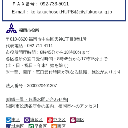
ＦＡＸ番号： 092-733-5011
E-mail：
keikakuchosei.HUPB@city.fukuoka.lg.jp
〒810-8620 福岡市中央区天神1丁目8番1号
代表電話：092-711-4111
市役所開庁時間：8時45分から18時00分まで
各区役所の窓口受付時間：8時45分から17時15分まで
(土・日・祝日・年末年始を除く)
※一部、開庁・窓口受付時間が異なる組織、施設があります
法人番号：3000020401307
[
組織一覧・各課お問い合わせ先
]
[
福岡市役所各庁舎の案内、福岡市へのアクセス
]
東区
博多区
中央区
南区
城南区
早良区
西区