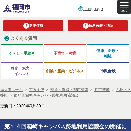
Language
防災情報
救急医療・消防
よくある質問
健康・医療・
くらし・手続き
子育て・教育
福祉
観光・魅力・
創業・産業・ビジネス
市政全般
イベント
福岡市ホーム
＞
市政全般
＞
交通・道路・都市整備
＞
都市整備
＞
九州大学
移転
＞
第14回箱崎キャンパス跡地利用協議会
更新日：2020年9月30日
第１４回箱崎キャンパス跡地利用協議会の開催に