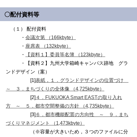
〇配付資料等
（１） 配付資料
・
会議次第 （166kbyte）
・
座席表 （132kbyte）
・
【資料１】委員等名簿 （123kbyte）
・【資料２】九州大学箱崎キャンパス跡地 グラ
ンドデザイン（案）
[1]
表紙，１．グランドデザインの位置づけ
～ ３．まちづくりの全体像 （4,725kbyte）
[2]
４．FUKUOKA Smart EASTの取り入れ
方 ～ ５．都市空間整備の方針 （4,735kbyte）
[3]
６．都市機能配置の方向性 ～ ９．まち
づくりマネジメント （1,473kbyte）
（※容量が大きいため，３つのファイルに分